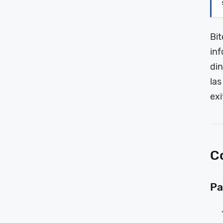
Bit
inf
din
las
ex
C
Pa