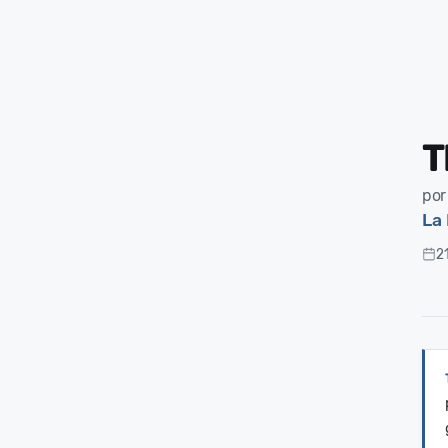
T
por
La 
2