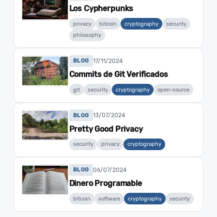
Los Cypherpunks
privacy
bitcoin
cryptography
security
philosophy
17/11/2024
BLOG
Commits de Git Verificados
git
security
cryptography
open-source
13/07/2024
BLOG
Pretty Good Privacy
security
privacy
cryptography
06/07/2024
BLOG
Dinero Programable
bitcoin
software
cryptography
security