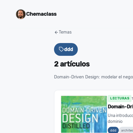
Chemaclass
Temas
ddd
2 artículos
Domain-Driven Design: modelar el negoc
LECTURAS
Domain-Dri
Una introducc
dominio
ddd
archite