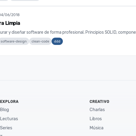
04/06/2018
ra Limpia
rar y diseñar software de forma profesional. Principios SOLID, componen
software-design
clean-code
ddd
EXPLORA
CREATIVO
Blog
Charlas
Lecturas
Libros
Series
Música